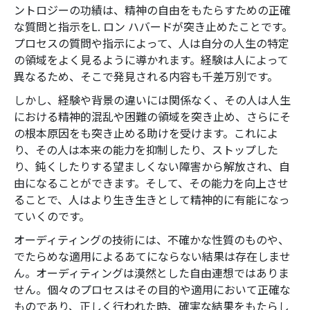
ントロジーの功績は、精神の自由をもたらすための正確
な質問と指示をL. ロン ハバードが突き止めたことです。
プロセスの質問や指示によって、人は自分の人生の特定
の領域をよく見るように導かれます。経験は人によって
異なるため、そこで発見される内容も千差万別です。
しかし、経験や背景の違いには関係なく、その人は人生
における精神的混乱や困難の領域を突き止め、さらにそ
の根本原因をも突き止める助けを受けます。これによ
り、その人は本来の能力を抑制したり、ストップした
り、鈍くしたりする望ましくない障害から解放され、自
由になることができます。そして、その能力を向上させ
ることで、人はより生き生きとして精神的に有能になっ
ていくのです。
オーディティングの技術には、不確かな性質のものや、
でたらめな適用によるあてにならない結果は存在しませ
ん。オーディティングは漠然とした自由連想ではありま
せん。個々のプロセスはその目的や適用において正確な
ものであり、正しく行われた時、確実な結果をもたらし