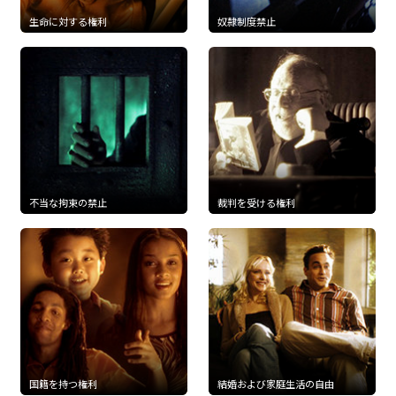
生命に対する権利
奴隷制度禁止
不当な拘束の禁止
裁判を受ける権利
国籍を持つ権利
結婚および家庭生活の自由