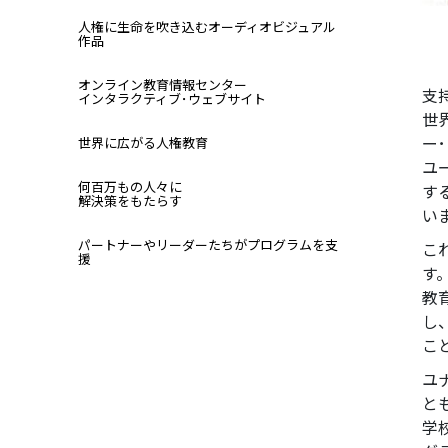
人権に生命を吹き込むオーディオビジュアル
作品
オンライン教育情報センター
支
インタラクティブ･ウェブサイト
世
ー
世界に広がる人権教育
ユ
何百万もの人々に
す
解決策をもたらす
い
パートナーやリーダーたちがプログラムを支
こ
援
す
教
し
こ
ユ
と
学