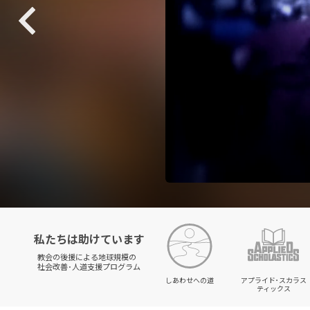
私たちは助けています
教会の後援による地球規模の
社会改善･人道支援プログラム
しあわせへの道
アプライド･スカラス
ティックス