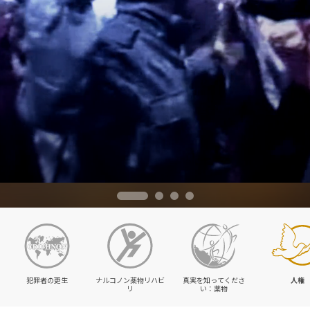
犯罪者の更生
ナルコノン薬物リハビ
真実を知ってくださ
人権
リ
い：薬物