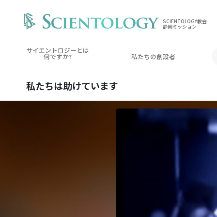
SCIENTOLOGY教会
静岡ミッション
サイエントロジーとは
何ですか?
私たちの創設者
私たちは
助けています