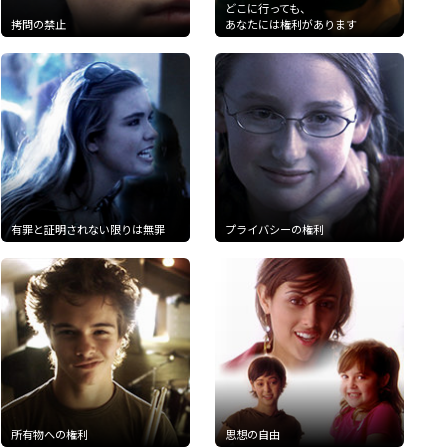
どこに行っても、
拷問の禁止
あなたには権利があります
有罪と証明されない限りは無罪
プライバシーの権利
所有物への権利
思想の自由