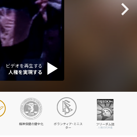
ビデオを再生する
人権を実現する
精神保健の健全化
ボランティア･ミニス
フリーダム誌
ター
人権の代弁者