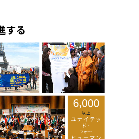
進する
,
6
0
0
0
以上
ユナイテッ
ド･
フォー･
ヒューマン