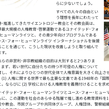
らに少ないでしょう。
すべての人々の自由とい
う理想を長年にわたって
持･推進してきたサイエントロジー教会とその教会員は、
界最大規模の人権教育･啓蒙運動であるユナイテッド･フォ
･ヒューマンライツと、その青少年向けプログラムである
ース･フォー･ヒューマンライツ インターナショナルを後援
ることを通じて、こうした現状を改善しようと取り組んで
ます。
れらの非営利･非宗教組織の目的は大別すると2つありま
。まず、若い世代に自分たちの持つ不可侵の人権について
育し、それによりひとつの世代全体で人権意識を大きく向上さ
、(1) 人権に関する世界で最も主要な文書である1948年の「
と。ならびに (2) 学校における人権教育を義務付けることを求
ナイテッド･フォー･ヒューマンライツとユース･フォー･ヒュ
もに、この運動を社会のあらゆる階層で推し進める教育資料を1
校や教会、市民グループや共同体グループ、人権団体、警察組