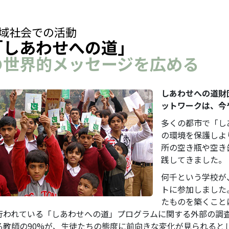
域社会での活動
「しあわせへの道」
の世界的メッセージを広める
しあわせへの道財
ットワークは、今
多くの都市で「し
の環境を保護しよ
所の空き瓶や空き
践してきました。
何千という学校が
トに参加しました
たものを築くこと
行われている「しあわせへの道」プログラムに関する外部の調
る教師の90%が、生徒たちの態度に前向きな変化が見られると