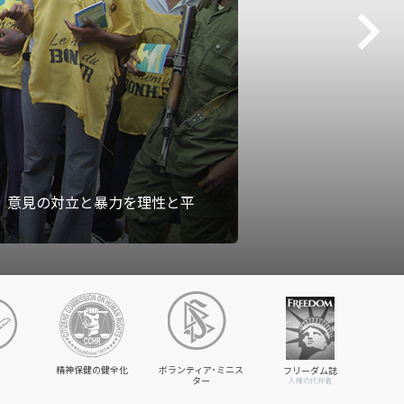
、意見の対立と暴力を理性と平
精神保健の健全化
ボランティア･ミニス
フリーダム誌
ター
人権の代弁者