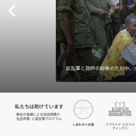
反乱軍と政府の紛争のただ中、
私たちは助けています
教会の後援による地球規模の
社会改善･人道支援プログラム
しあわせへの道
アプライド･スカラス
ティックス