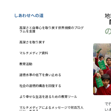
地
しあわせへの道
高潔さと自尊心を取り戻す世界規模のプログ
ラムを支援
高潔さを取り戻す
マルチメディア資料
教育活動
道徳水準の低下を食い止める
社会の道徳的構造を回復する
より幸せな生活を送るための教育ツール
で
マルチメディアによるメッセージで何百万人
い
にリーチする