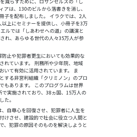
動を減らすために、ロサンゼルスの「し
ィアは、130のビルから落書きを消し、
冊子を配布しました。 イラクでは、2人
0人以上にセミナーを提供し、小冊子を3万
ラエルでは「しあわせへの道」の講演と
開催され、あらゆる世代の人々35万人が参
罪防止や犯罪者更生においても効果的な
されています。 刑務所や少年院、地域
おいて有効に活用されています。 ま
とする非営利組織「クリミノン」のプロ
でもあります。 このプログラムは世界
務所で実施されており、38ヵ国、15万人の
した。
は、自尊心を回復させ、犯罪者に人生を
付けさせ、建設的で社会に役立つ人間と
で、犯罪の原因そのものを解決しようと