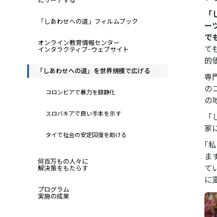
「
「しあわせへの道」フィルムブック
ー
で
オンライン教育情報センター
て
インタラクティブ･ウェブサイト
的
「しあわせへの道」を世界規模で広げる
専
の
コロンビアで暴力を鎮静化
の
スロバキアで良い手本を示す
「
家
タイで社会の安定回復を助ける
｢
ま
何百万もの人々に
て
解決策をもたらす
に
プログラム
実施の成果