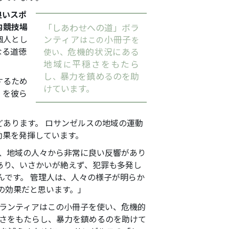
良いスポ
内競技場
「しあわせへの道」ボラ
個人とし
ンティア
小冊子
はこの
を
なる道徳
危機的状況にある
使い、
地域
平穏さをもたら
に
し
暴力を鎮めるのを助
、
するため
けています。
」を彼ら
どあります。
ロサンゼルスの地域の運動
効果を発揮しています。
来、地域の人々から非常に良い反響があり
あり、いさかいが絶えず、犯罪も多発し
んです。 管理人は、人々の様子が明らか
の効果だと思います。」
ランティアはこの小冊子を使い、危機的
さをもたらし、暴力を鎮めるのを助けて