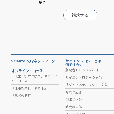
か？
請求する
Scientologyネットワーク
サイエントロジーとは
何ですか?
創設者 L. ロン ハバード
オンライン・コース
「人生に役立つ技術」オンライ
サイエントロジーの信条
ン・コース
「ダイアネティックス」とは?
『仕事を楽しくする本』
背景と起源
『思考の原理』
規律と信条
教会の内部