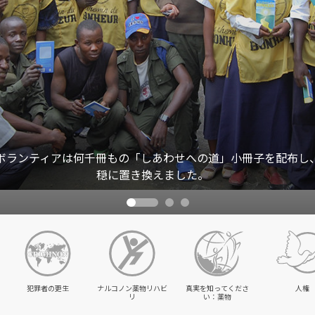
ボランティアは何千冊もの「しあわせへの道」小冊子を配布し
穏に置き換えました。
犯罪者の更生
ナルコノン薬物リハビ
真実を知ってくださ
人権
リ
い：薬物