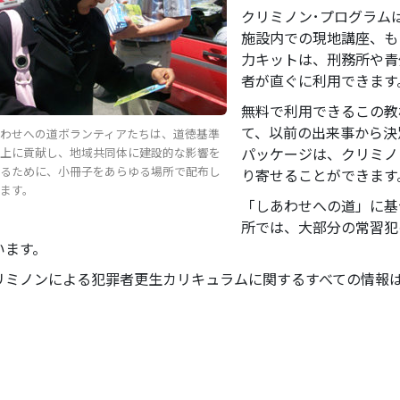
クリミノン･プログラム
施設内での現地講座、も
力キットは、刑務所や青
者が直ぐに利用できます
無料で利用できるこの教
て、以前の出来事から決
あわせへの道ボランティアたちは、道徳基準
パッケージは、クリミノ
向上に貢献し、地域共同体に建設的な影響を
えるために、小冊子をあらゆる場所で配布し
り寄せることができます
ます。
「しあわせへの道」に基
所では、大部分の常習犯
います。
リミノンによる犯罪者更生カリキュラムに関するすべての情報
。