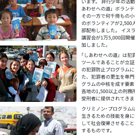
います。 非行少年の活
あわせへの道」ボランテ
その一方で何千冊もの小
のボランティアが2,50
部配布しました。 イス
講習会が1万5,000回
加しました。
｢しあわせへの道」は犯
ツールであることが立証
の犯罪防止プログラムに
た、犯罪者の更生を専門
グラムの中核を成す要素
各地の1,500以上の刑
受刑者に提供されてきま
クリミノン･プログラム
生きるための技能を身に
して社会復帰させること
するものです。