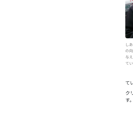
し
の
与
てい
て
ク
す