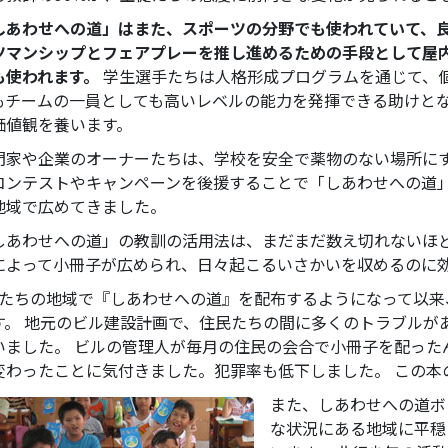
しあわせへの道」はまた、スポーツの分野でも使われていて、
ツマンシップとフェアプレーを推し進めるための手段として屋
も使われます。
学生選手たちは人格形成プログラムを通じて、
もチームの一員としても高いレベルの能力を発揮できる助けと
価値観を養います。
門家や企業のオーナーたちは、学校を安全で薬物のない場所に
コンテストやキャンペーンを後援することで「しあわせへの道
地域で広めてきました。
しあわせへの道」の教訓の活用法は、まだまだ数え切れないほ
によって小冊子が広められ、日々起こるいさかいを収めるのに
私たちの地域で『しあわせへの道』を配布するようになって以
す。
地元のビル建設計画で、住民たちの間に多くのトラブルが
いました。 ビルの管理人が毎月の住民の会合で小冊子を配った
変わったことに気付きました。犯罪率も低下しました。 この本
また、しあわせへの道ボ
な状況にある地域に平穏