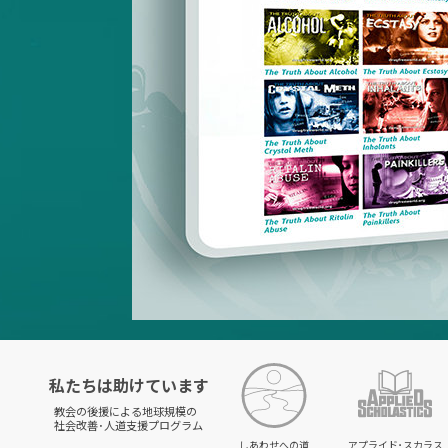
私たちは助けています
教会の後援による地球規模の
社会改善･人道支援プログラム
しあわせへの道
アプライド･スカラス