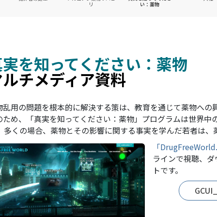
リ
い：薬物
真実を知ってください：薬物
マルチメディア資料
物乱用の問題を根本的に解決する策は、教育を通じて薬物への
のため、「真実を知ってください：薬物」プログラムは世界中
。 多くの場合、薬物とその影響に関する事実を学んだ若者は、
「DrugFreeWorld
ラインで視聴、ダ
トです。
GCUI