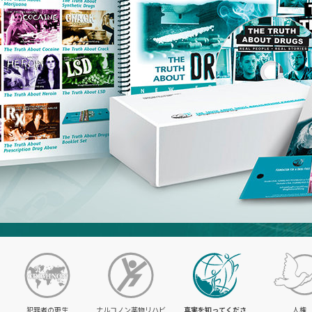
犯罪者の更生
ナルコノン薬物リハビ
真実を知ってくださ
人権