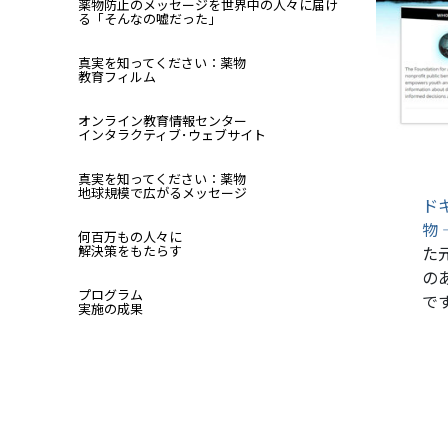
薬物防止のメッセージを世界中の人々に届け
る
「そんなの嘘だった」
真実を知ってください：薬物
教育フィルム
オンライン教育情報センター
インタラクティブ･ウェブサイト
真実を知ってください：薬物
地球規模で広がるメッセージ
ド
物
何百万もの人々に
た
解決策をもたらす
の
プログラム
で
実施の成果