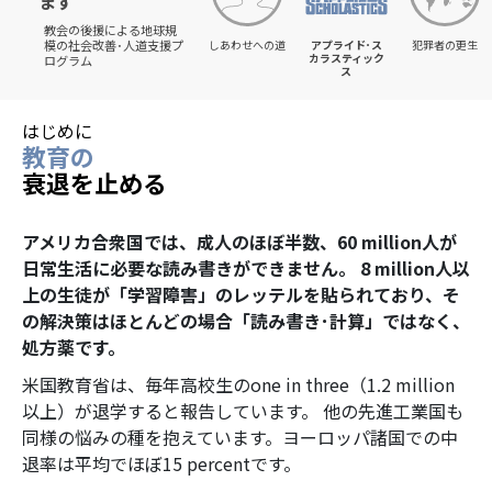
ます
教会の後援による地球規
模の社会改善･人道支援プ
しあわせへの道
アプライド･ス
犯罪者の更生
カラスティック
ログラム
ス
はじめに
教育の
衰退を止める
アメリカ合衆国では、成人のほぼ半数、
60 million
人が
日常生活に必要な読み書きができません。
8 million
人以
上の生徒が「学習障害」のレッテルを貼られており、そ
の解決策はほとんどの場合「読み書き･計算」ではなく、
処方薬です。
米国教育省は、毎年高校生の
one in three
（
1.2 million
以上）が退学すると報告しています。 他の先進工業国も
同様の悩みの種を抱えています。ヨーロッパ諸国での中
退率は平均でほぼ
15 percent
です。