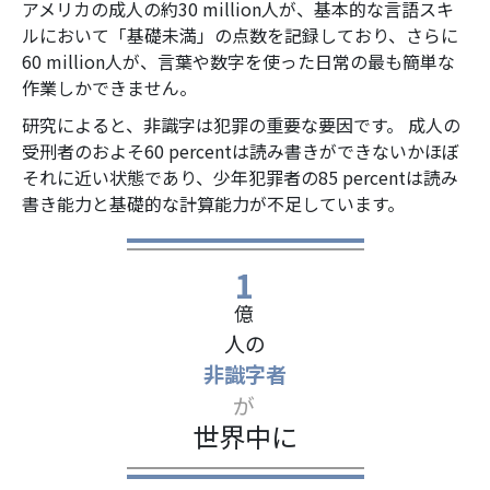
アメリカの成人の約
30 million
人が、基本的な言語スキ
ルにおいて「基礎未満」の点数を記録しており、さらに
60 million
人が、言葉や数字を使った日常の最も簡単な
作業しかできません。
研究によると、非識字は犯罪の重要な要因です。 成人の
受刑者のおよそ
60 percent
は読み書きができないかほぼ
それに近い状態であり、少年犯罪者の
85 percent
は読み
書き能力と基礎的な計算能力が不足しています。
1
億
人の
非識字者
が
世界中に