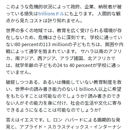
このような危機的状況によって政府、企業、納税者が被
っている損失は
trillions
ドル
にも上ります。 人間的な観
点から見たコストは計り知れません。
世界の多くの地域では、教育を広く受けられる環境が存
在しないため、危機はさらに深刻です。 学校に通ってい
ない
80 percent
の
113 million
の子どもたちは、貧困や内
戦によって通学を阻まれています。 サハラ以南のアフリ
カ、南アジア、西アジア、アラブ諸国、北アフリカで
は、就学年齢の子どもの
24 to 40 percent
が学校に通っ
ていません。
破綻しつつある、あるいは機能していない教育制度を救
い、世界中の読み書き能力のない
1 billion
人以上に希望
をもたらすことは可能なのでしょうか? 読み書きのでき
ない人がその能力を身に付け、社会の生活や文化に寄与
できるようになることは可能なのでしょうか?
答えはイエスです。L. ロン ハバードによる画期的な発
見と、アプライド・スカラスティックス・インターナシ