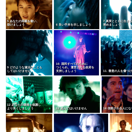
5 あなたの両親を敬い、
7 真実とともに生き
助けましょう
6 良い手本を示しましょう
努めましょう
10. 国民すべてのために
9 どのような違法なことも
つくられ、運営される政府を
してはいけません
支持しましょう
11. 善意の人を傷つ
12 あなたの環境を保護し
より良くしましょう
13 盗んではいけません
14 信頼される人に