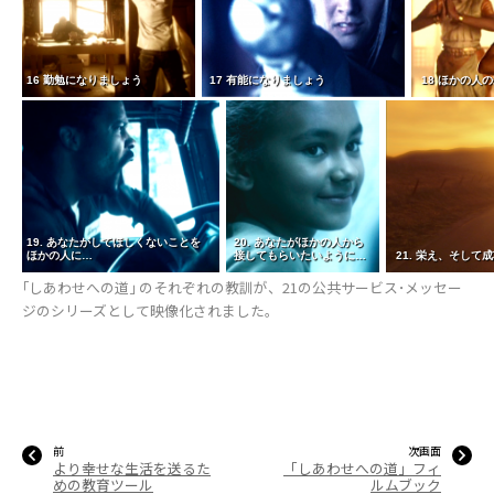
16 勤勉になりましょう
17 有能になりましょう
18 ほかの人
19. あなたがしてほしくないことを
20. あなたがほかの人から
ほかの人に…
接してもらいたいように…
21. 栄え、そして
｢しあわせへの道｣ のそれぞれの教訓が、21の公共サービス･メッセー
ジのシリーズとして映像化されました。
前
次画面
より幸せな生活を送るた
「しあわせへの道」フィ
めの教育ツール
ルムブック