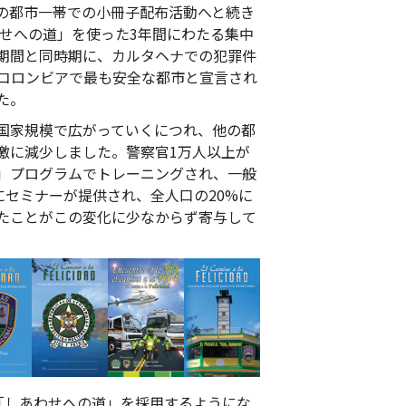
の都市一帯での小冊子配布活動へと続き
わせへの道」を使った3年間にわたる集中
期間と同時期に、カルタヘナでの犯罪件
、コロンビアで最も安全な都市と宣言され
た。
国家規模で広がっていくにつれ、他の都
激に減少しました。警察官1万人以上が
」プログラムでトレーニングされ、一般
にセミナーが提供され、全人口の20%に
たことがこの変化に少なからず寄与して
「しあわせへの道」を採用するようにな