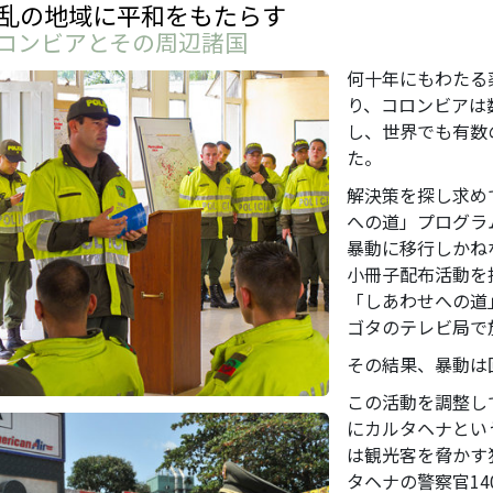
乱の地域に平和をもたらす
ロンビアとその周辺諸国
何十年にもわたる
り、コロンビアは
し、世界でも有数
た。
解決策を探し求め
への道」プログラ
暴動に移行しかね
小冊子配布活動を
「しあわせへの道
ゴタのテレビ局で
その結果、暴動は
この活動を調整し
にカルタヘナとい
は観光客を脅かす
タヘナの警察官1