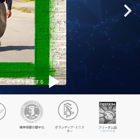
ビデオを再生する
精神保健の健全化
ボランティア･ミニス
フリーダム誌
ター
人権の代弁者