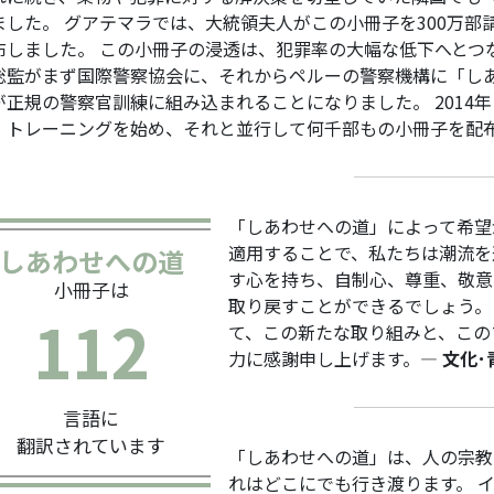
ました。 グアテマラでは、大統領夫人がこの小冊子を300万
布しました。 この小冊子の浸透は、犯罪率の大幅な低下へとつ
総監がまず国際警察協会に、それからペルーの警察機構に「し
が正規の警察官訓練に組み込まれることになりました。 2014
」トレーニングを始め、それと並行して何千部もの小冊子を配
「しあわせへの道」によって希望
適用することで、私たちは潮流を
しあわせへの道
す心を持ち、自制心、尊重、敬意
小冊子は
取り戻すことができるでしょう。
1
1
2
て、この新たな取り組みと、この
力に感謝申し上げます。
― 文化
言語に
翻訳されています
「しあわせへの道」は、人の宗教
れはどこにでも行き渡ります。 