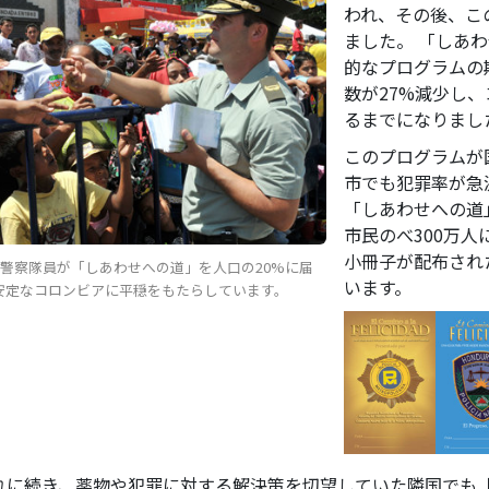
われ、その後、こ
ました。 「しあ
的なプログラムの
数が27%減少し
るまでになりまし
このプログラムが
市でも犯罪率が急
「しあわせへの道
市民のべ300万人
小冊子が配布され
家警察隊員が「しあわせへの道」を人口の20%に届
います。
安定なコロンビアに平穏をもたらしています。
れに続き、薬物や犯罪に対する解決策を切望していた隣国でも