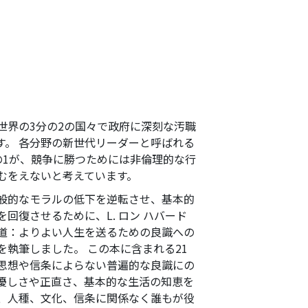
世界の3分の2の国々で政府に深刻な汚職
す。 各分野の新世代リーダーと呼ばれる
の1が、競争に勝つためには非倫理的な行
むをえないと考えています。
般的なモラルの低下を逆転させ、基本的
回復させるために、L. ロン ハバード
道：よりよい人生を送るための良識への
を執筆しました。 この本に含まれる21
思想や信条によらない普遍的な良識にの
優しさや正直さ、基本的な生活の知恵を
、人種、文化、信条に関係なく誰もが役