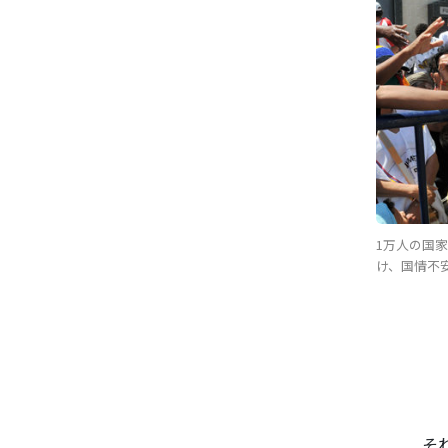
1万人の国
け、国情不
そ