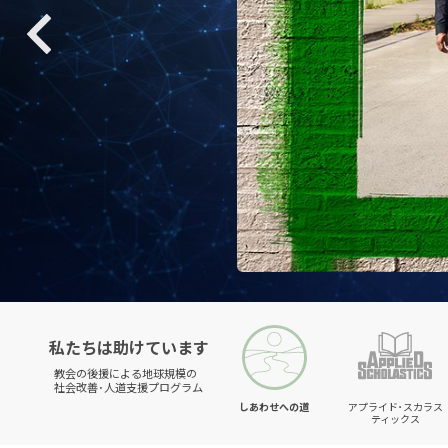
私たちは助けています
教会の後援による地球規模の
社会改善･人道支援プログラム
しあわせへの道
アプライド･スカラス
ティックス