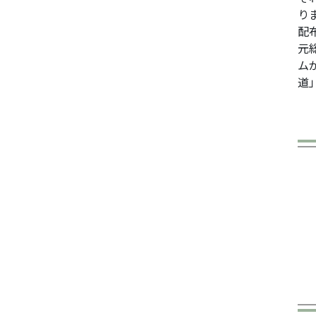
り
配
元
ム
道