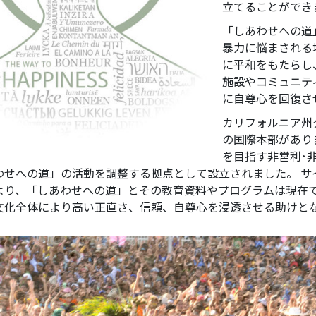
立てることができ
「しあわせへの道
暴力に悩まされる
に平和をもたらし
施設やコミュニテ
に自尊心を回復さ
カリフォルニア州
の国際本部があり
を目指す非営利･
わせへの道」の活動を調整する拠点として設立されました。 サ
より、「しあわせへの道」とその教育資料やプログラムは現在
文化全体により高い正直さ、信頼、自尊心を浸透させる助けと