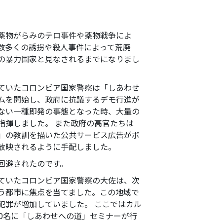
薬物がらみのテロ事件や薬物戦争によ
数多くの誘拐や殺人事件によって荒廃
の暴力国家と見なされるまでになりまし
ていたコロンビア国家警察は「しあわせ
ムを開始し、政府に抗議するデモ行進が
ない一種即発の事態となった時、大量の
指揮しました。 また政府の高官たちは
」の教訓を描いた公共サービス広告がボ
放映されるように手配しました。
回避されたのです。
ていたコロンビア国家警察の大佐は、次
う都市に焦点を当てました。この地域で
犯罪が増加していました。 ここではカル
40名に「しあわせへの道」セミナーが行