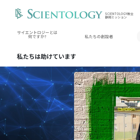
SCIENTOLOGY教会
静岡ミッション
サイエントロジーとは
何ですか?
私たちの創設者
私たちは
助けています