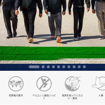
犯罪者の更生
ナルコノン薬物リハビ
真実を知ってくださ
人権
リ
い：薬物