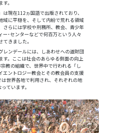
ます。
」は現在112ヵ国語で出版されており、
地域に平穏を、そして内紛で荒れる領域
、さらには学校や刑務所、教会、青少年
ィー･センターなどで何百万という人々
せてきました。
グレンデールには、しあわせへの道財団
ます。ここは社会のあらゆる側面の向上
非宗教の組織で、世界中で行われる「し
イエントロジー教会とその教会員の支援
では世界各地で利用され、それぞれの地
なっています。