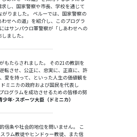
部請求し、国家警察や市長、学校を通じて
ながりました。 ペルーでは、国家警察の
あわせへの道」を紹介し、このプログラ
年にはサンパウロ軍警察が「しあわせへの
布しました。
がもたらされました。 その21の教訓を
逆転させ、公正に、忠実に、正直に、許
、愛を持って、といった人生の価値観を
 ドミニカの政府および国民を代表し
プログラムを成功させるための皆様の努
･青少年･スポーツ大臣（ドミニカ）
的信条や社会的地位を問いません。 こ
イスラム教徒やヒンドゥー教徒、また信