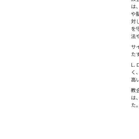
は
や
対
を
法
サ
た
L
く
高
教
は
た