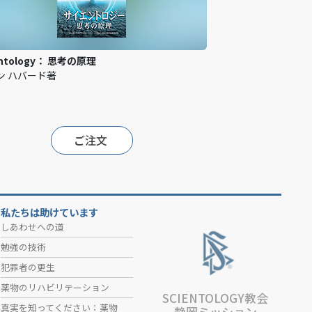
entology： 思考の原理
ロン ハバード著
ご注文
私たちは助けています
しあわせへの道
勉強の技術
犯罪者の更生
薬物のリハビリテーション
SCIENTOLOGY教会
真実を知ってください：薬物
静岡ミッション