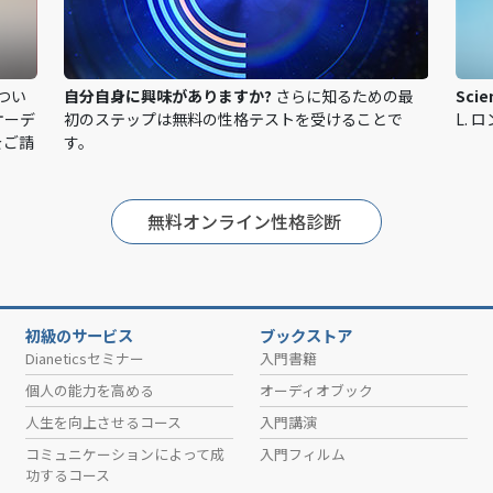
つい
自分自身に興味がありますか?
さらに知るための最
Sci
オーデ
初のステップは無料の性格テストを受けることで
L. 
をご請
す。
無料オンライン性格診断
初級のサービス
ブックストア
Dianeticsセミナー
入門書籍
個人の能力を高める
オーディオブック
人生を向上させるコース
入門講演
コミュニケーションによって成
入門フィルム
功するコース