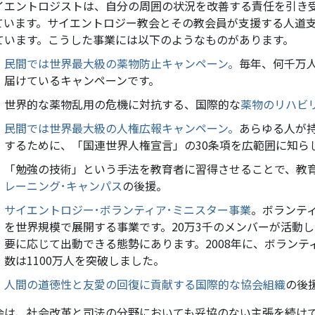
イエントロジストは、自分の周囲の状況を改善する責任を引き
ています。サイエントロジー教会とその教会員が支援する人道
ています。こうした事業には以下のようなものがあります。
民間では世界最大級の薬物防止キャンペーン。
毎年、何千万
届けているキャンペーンです。
世界的な薬物乱用の危機に対抗する、国際的な
薬物のリハビ
民間では世界最大級の人権広報キャンペーン。
あらゆる人が
するために、「国連世界人権宣言」の30条項を広範囲に知ら
「勉強の技術」という手法を教育者に習得させることで、教
レーニング･キャンパス
の後援。
サイエントロジー･ボランティア･ミニスター事業
。ボランテ
を世界規模で展開する事業です。20万3千のメンバーが活動
要に応じて出動できる態勢にあります。2008年に、ボランテ
数は1100万人を突破しました。
人間の道徳性と友愛の回復に貢献する国際的な協会組織
の後
会は、社会改革と司法の分野においても妥協のない主張を続け