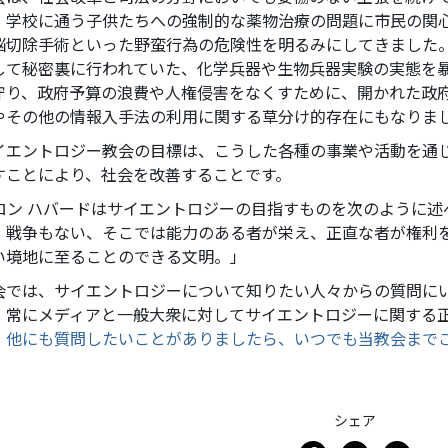
、学校に通う子供たちへの強制的な薬物治療の問題に市民の関
脳切除手術といった野蛮行為の危険性を明るみにしてきました。ま
して秘密裏に行われていた、化学兵器や生物兵器実験の実態を
守り、政府予算の浪費や人権侵害をなくすために、開かれた政
やその他の情報入手法の利用に関する草分け的存在にもなりま
イエントロジー教会の目標は、こうした各種の事業や活動を通
すことにより、社会を改善することです。
. ロン ハバードはサイエントロジーの目指すものを次のように
、戦争もない、そこでは能力のある者が栄え、正直な者が権利
い境地に至ることのできる文明。」
会では、サイエントロジーについて知りたい人々からの質問に
、常にメディアと一般大衆に対してサイエントロジーに関する
。
他にも質問したいことがありましたら、いつでも当教会まで
シェア