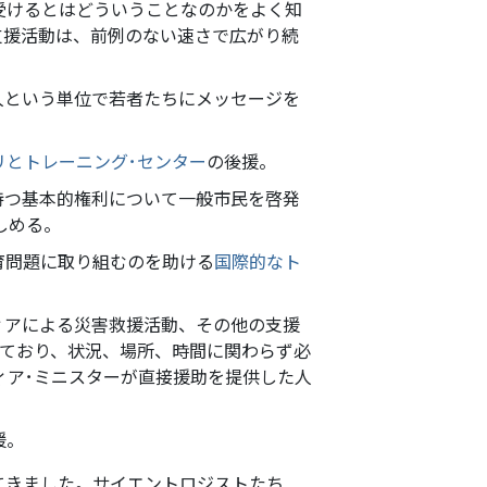
受けるとはどういうことなのかをよく知
支援活動は、前例のない速さで広がり続
人という単位で若者たちにメッセージを
リとトレーニング･センター
の後援。
持つ基本的権利について一般市民を啓発
しめる。
育問題に取り組むのを助ける
国際的なト
ィアによる災害救援活動、その他の支援
しており、状況、場所、時間に関わらず必
ィア･ミニスターが直接援助を提供した人
援。
てきました。サイエントロジストたち