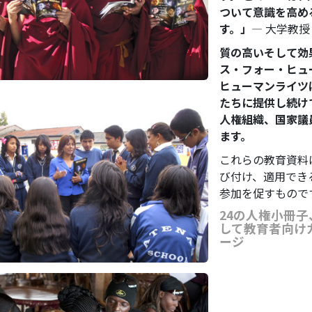
ついて意識を高め
す。」
― 大学教授
質の高いそして効
ス・フォー・ヒュ
ヒューマンライツ
たちに提供し続け
人権組織、国家議
ます。
これらの教育資料
び付け、適用でき
参加を促すもので
24の人権小冊
して教育者向け
ージ