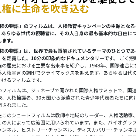
人権に生命を吹き込む
人権の物語」のフィルムは、人権教育キャンペーンの主軸となる
。あらゆる世代の視聴者に、その人自身の最も基本的な自由に
します。
人権の物語」は、世界で最も誤解されているテーマのひとつであ
」を定義した、10分の印象的なドキュメンタリーです。
ごく短
権の歴史における主要な出来事を紹介し、1948年、国際連合に
界人権宣言の調印でクライマックスを迎えます。あらゆる世代
かけるフィルムです。
のフィルムは、ジュネーブで開かれた国際人権サミットで、国
僚、人権擁護者、30ヵ国から派遣された青少年代表者たちに向
開されました。
在このショートフィルムは教師や地域のリーダー、人権活動家
くの人によって広範囲に用いられています。また、バイオグラフ
ャンネル、ヒストリー･チャンネル、ディスカバリー･チャンネ