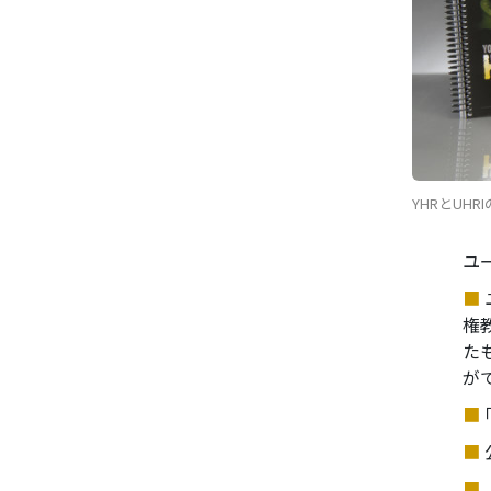
YHRとU
ユ
■
権
た
が
■
■
■