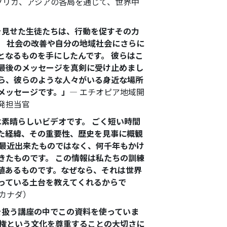
フリカ、アジアの各局を通じて、世界中
を見せた生徒たちは、行動を促すその力
。
社会の改善や自分の地域社会にさらに
となるものを手にしたんです。 彼らはこ
最後のメッセージを真剣に受け止めまし
ら、彼らのような人々がいる身近な場所
メッセージです。」
― エチオピア地域開
発担当官
は素晴らしいビデオです。
ごく短い時間
た経緯、その重要性、歴史を見事に概観
は最近出来たものではなく、何千年もかけ
きたものです。 この情報は私たちの訓練
値あるものです。なぜなら、それは世界
っている土台を教えてくれるからで
（カナダ）
を扱う講座の中でこの資料を使っていま
は人権という文化を尊重することの大切さに