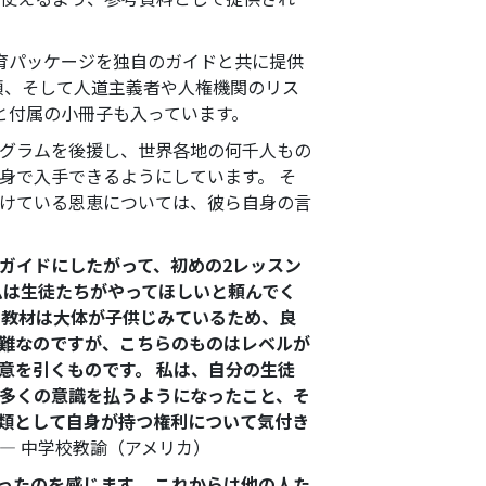
育パッケージを独自のガイドと共に提供
順、そして人道主義者や人権機関のリス
と付属の小冊子も入っています。
グラムを後援し、世界各地の何千人もの
身で入手できるようにしています。 そ
けている恩恵については、彼ら自身の言
ガイドにしたがって、初めの2レッスン
ムは生徒たちがやってほしいと頼んでく
の教材は大体が子供じみているため、良
難なのですが、こちらのものはレベルが
意を引くものです。 私は、自分の生徒
多くの意識を払うようになったこと、そ
類として自身が持つ権利について気付き
― 中学校教諭（アメリカ）
ったのを感じます。 これからは他の人た