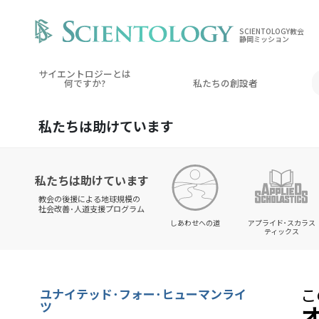
SCIENTOLOGY教会
静岡ミッション
サイエントロジーとは
何ですか?
私たちの創設者
私たちは
助けています
私たちは助けています
教会の後援による地球規模の
社会改善･人道支援プログラム
しあわせへの道
アプライド･スカラス
ティックス
こ
ユナイテッド･フォー･ヒューマンライ
ツ