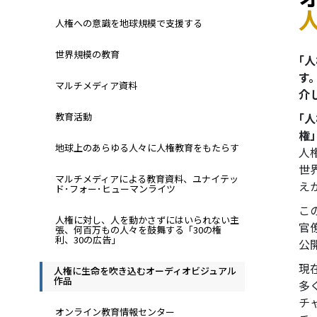
人権への意識を地球規模で支援する
世界規模の教育
｢
す
マルチメディア資料
介
教育活動
｢
権
地球上のあらゆる人々に人権教育をもたらす
人
世
マルチメディアによる教育資料、ユナイテッ
え
ド･フォー･ヒューマンライツ
こ
人権に対し、人を動かさずにはいられない主
官
張、何百万もの人々を鼓舞する「30の権
利、30の広告」
公
現
人権に生命を吹き込むオーディオビジュアル
作品
多
チ
オンライン教育情報センター