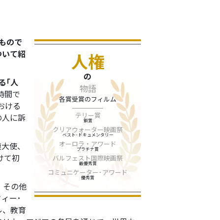
もので
ついて紹
人権
の
る｢人
物語
時間で
各賞受賞のフィルム
おける
テリー賞
の人に訴
銅賞
クリアウォーター映画祭
ベスト･ドキュメンタリー
オーロラ・アワード
連大使、
プラチナ賞
けて初
バルフェスト国際映画祭
最優秀賞
コミュニケーター･アワード
優秀賞
、その他
ィー･
ル、教育