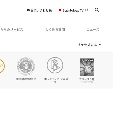
お問い合わせ先
Scientology TV
私たちのサービス
よくある質問
ニュース
ブラウズする
精神保健の健全化
ボランティア･ミニス
フリーダム誌
ター
人権の代弁者
て