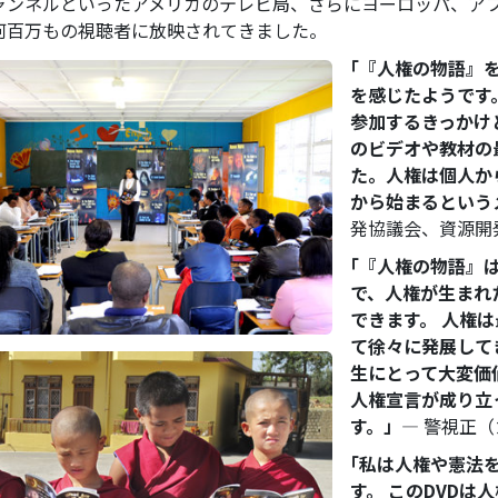
ャンネルといったアメリカのテレビ局、さらにヨーロッパ、ア
何百万もの視聴者に放映されてきました。
｢『人権の物語』
を感じたようです
参加するきっかけ
のビデオや教材の
た。人権は個人か
から始まるという
発協議会、資源開
｢『人権の物語』
で、人権が生まれ
できます。 人権
て徐々に発展して
生にとって大変価
人権宣言が成り立
す。」
― 警視正
｢私は人権や憲法
す。 このDVD