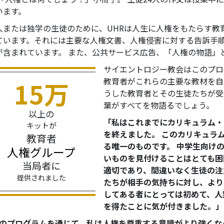
います。
人または独学の生徒のために、UHRは人生に人権をもたらす教
ています。それには主要な人権文書、人権侵害に対する告訴手
が含まれています。 また、公共サービス広告、「人権の物語」
サイエントロジー教会はこのプロ
教育者がこれらの主要な教材を自
15万
うした教育者とその生徒たちが受
葉がすべてを物語るでしょう。
以上の
「私はこれまでにカリキュラム・
キットが
を終えました。 このカリキュラ
教育者
る唯一のものです。 中学生向け
人権グループ
いものを見付けることはとても困
当局者に
適切であり、間違いなく生徒の注
提供されました
たちが相手の気持ちに対し、より
してある者にとっては初めて、人
を得たことに気が付きました。」
このプログラムを通じて、私は人権を尊重する意識がより強くな